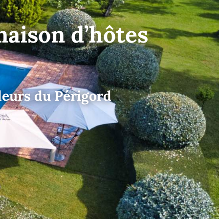
aison d’hôtes
leurs du Périgord