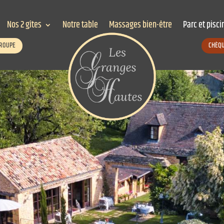
Nos 2 gîtes
Notre table
Massages bien-être
Parc et pisci
GROUPE
CHÈQU