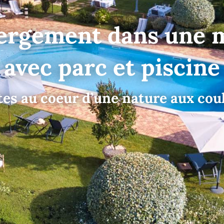
ergement dans une m
avec parc et piscine
es au coeur d’une nature aux cou